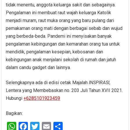
tidak menentu, anggota keluarga sakit dan sebagainya.
Pengalaman ini membuat raut wajah keluarga Katolik
menjadi muram, raut muka orang yang baru pulang dari
pemakaman orang mati dengan berbagai sebab dan wujud
yang berbeda-beda. Pandemi ini menyisakan banyak
pengalaman kebingungan dan kemarahan orang tua untuk
mendidik, pengalaman kesepian, kebosanan dan
kebingungan anak menjalani sekolah di rumah dan jatuh
dalam candu gadget dan lainnya.
Selengkapnya ada di edisi cetak Majalah
INSPIRASI
,
Lentera yang Membebaskan no. 203 Juli Tahun XVII 2021.
Hubungi
+6285101923459
Bagikan:
W
F
T
E
S