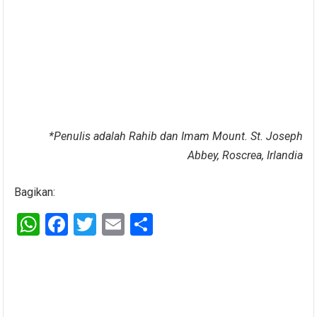
*Penulis adalah
Rahib dan Imam Mount. St. Joseph
Abbey
,
Roscrea, Ir
landia
Bagikan:
W
F
T
E
S
h
a
wi
m
h
at
ce
tt
ail
ar
s
b
er
e
A
o