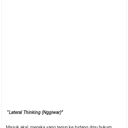
“
Lateral Thinking
(Nggiwar)”
Masuk akal, mereka yang terjun ke bidang ilmu hukum