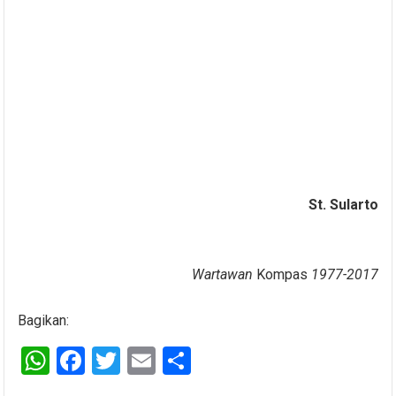
St. Sularto
Wartawan
Kompas
1977-2017
Bagikan:
W
F
T
E
S
h
a
wi
m
h