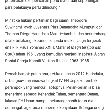
peternakan dan perikanan perlu diatur dan kepentingan
para pelakunya perlu dilindungi.”
Minat ke hukum pertanian bagi suami Theodora
Suwinarni–ayah Juventus Pius Danandaka Mumpuni dan
Thomas Diego Harindaka Maruti—tumbuh dan berkembang
dilatarbelakangi kepedulian pada miskin. Juga tergerak
ensiklik Paus Yohanes XXIII,
Mater
et
Magister
(
Ibu
dan
Guru
) tahun 1961, yang kemudian menjadi inspirasi Ajaran
Sosial Gereja Konsili Vatikan II tahun 1963-1965.
Pernah hampir putus asa, ketika di tahun 2012 Harindaka,
si bungsu– mahasiswa tingkat IV FH Unpar-ditembak
perampok yang mencuri laptopnya. Pelan-pelan ia bisa
menerima sebagai kehendak Tuhan, sementara Danan,
lulusan FH Unpar-sampai sekarang masih terus dia
semangati agar bisa menerima kenyataan. Sebagai orang