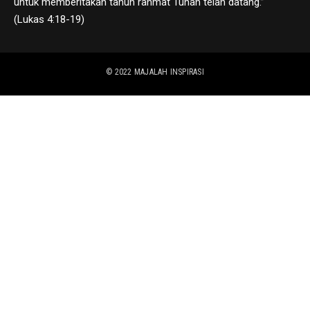
untuk memberitakan tahun rahmat Tuhan telah datang.”
(Lukas 4:18-19)
© 2022
MAJALAH INSPIRASI