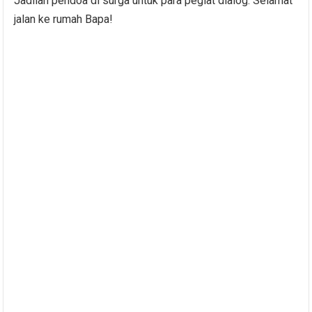
Jadilah pendoa di surga untuk para pegiat dialog. Selamat
jalan ke rumah Bapa!