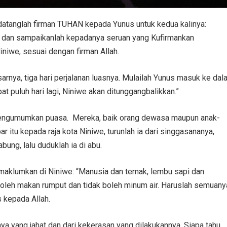
, datanglah firman TUHAN kepada Yunus untuk kedua kalinya:
tu, dan sampaikanlah kepadanya seruan yang Kufirmankan
iniwe, sesuai dengan firman Allah.
nya, tiga hari perjalanan luasnya. Mulailah Yunus masuk ke dal
pat puluh hari lagi, Niniwe akan ditunggangbalikkan.”
 mengumumkan puasa. Mereka, baik orang dewasa maupun anak-
 itu kepada raja kota Niniwe, turunlah ia dari singgasananya,
ung, lalu duduklah ia di abu.
maklumkan di Niniwe: “Manusia dan ternak, lembu sapi dan
oleh makan rumput dan tidak boleh minum air. Haruslah semuany
 kepada Allah.
ya yang jahat dan dari kekerasan yang dilakukannya. Siapa tahu,