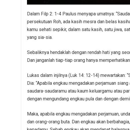
Dalam Filp 2: 1-4 Paulus menyapa umatnya: “Saudar
persekutuan Roh, ada kasih mesra dan belas kasiha
kamu sehati sepikir, dalam satu kasih, satu jiwa, sa
yang sia-sia.
Sebaliknya hendaklah dengan rendah hati yang seor
Dan janganlah tiap-tiap orang hanya memperhatikan 
Lukas dalam injilnya (Luk 14: 12-14) mewartakan: 
Dia: “Apabila engkau mengadakan perjamuan siang
saudara-saudaramu atau kaum keluargamu atau pa
dengan mengundang engkau pula dan dengan demik
Maka, apabila engkau mengadakan perjamuan, undan
dan orang-orang buta. Dan engkau akan berbahagi
kepadamu. Sebab engkau akan mendapat balasnya p