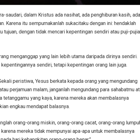
a-saudari, dalam Kristus ada nasihat, ada penghiburan kasih, ad
n. Karena itu sempurnakanlah sukacitaku dengan ini: hendaklah
tu tujuan, dengan tidak mencari kepentingan sendiri atau puji-puji
ang menganggap yang lain lebih utama daripada dirinya sendiri.
kepentingannya sendiri, tetapi kepentingan orang lain juga.
“Sekali peristiwa, Yesus berkata kepada orang yang mengundang
 atau perjamuan malam, janganlah mengundang para sahabatmu a
ra tetanggamu yang kaya, karena mereka akan membalasnya
ian engkau mendapat balasnya.
glah orang-orang miskin, orang-orang cacat, orang-orang lumpu
a, karena mereka tidak mempunyai apa-apa untuk membalasnya
ada hari kebangkitan orang-orang benar.”