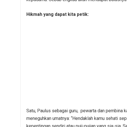
Hikmah yang dapat kita petik:
Satu, Paulus sebagai guru, pewarta dan pembina k
meneguhkan umatnya: “Hendaklah kamu sehati sepikir
kepentingan sendiri atau puji-pujian yang sia-sia