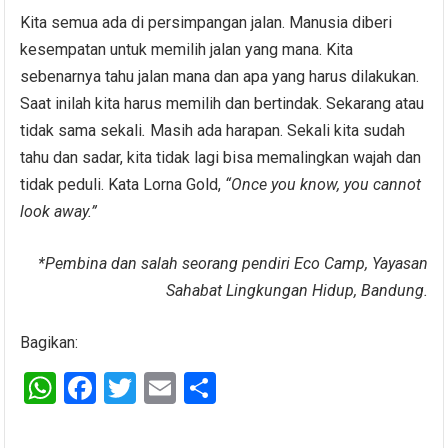
Kita semua ada di persimpangan jalan. Manusia diberi
kesempatan untuk memilih jalan yang mana. Kita
sebenarnya tahu jalan mana dan apa yang harus dilakukan.
Saat inilah kita harus memilih dan bertindak. Sekarang atau
tidak sama sekali
.
Masih ada harapan. Sekali kita sudah
tahu dan sadar, kita tidak lagi bisa memalingkan wajah dan
tidak peduli. Kata Lorna Gold,
“Once you know, you cannot
look away.”
*Pembina dan salah seorang pendiri Eco Camp, Yayasan
Sahabat Lingkungan Hidup, Bandung.
Bagikan:
W
F
T
E
S
h
a
wi
m
h