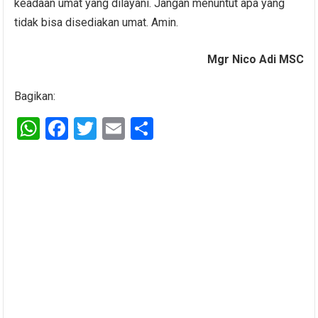
keadaan umat yang dilayani. Jangan menuntut apa yang
tidak bisa disediakan umat. Amin.
Mgr Nico Adi MSC
Bagikan:
W
F
T
E
S
h
a
wi
m
h
at
ce
tt
ail
ar
s
b
er
e
A
o
p
o
p
k