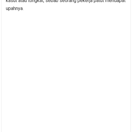
kasut atau tongkat, sebab seorang pekerja patut mendapat
upahnya.