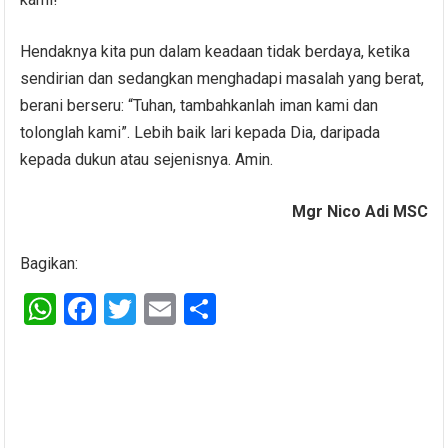
Hendaknya kita pun dalam keadaan tidak berdaya, ketika
sendirian dan sedangkan menghadapi masalah yang berat,
berani berseru: “Tuhan, tambahkanlah iman kami dan
tolonglah kami”. Lebih baik lari kepada Dia, daripada
kepada dukun atau sejenisnya. Amin.
Mgr Nico Adi MSC
Bagikan:
W
F
T
E
S
h
a
wi
m
h
at
ce
tt
ail
ar
s
b
er
e
A
o