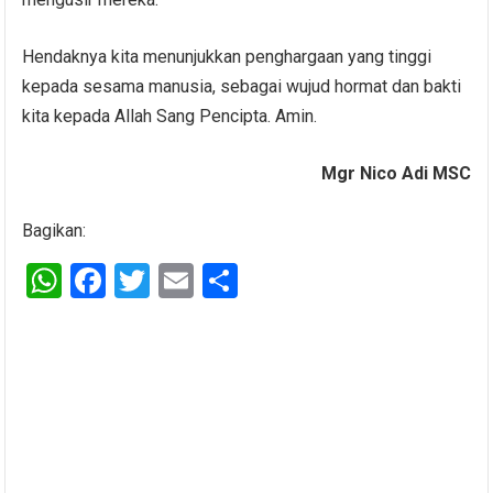
Hendaknya kita menunjukkan penghargaan yang tinggi
kepada sesama manusia, sebagai wujud hormat dan bakti
kita kepada Allah Sang Pencipta. Amin.
Mgr Nico Adi MSC
Bagikan:
W
F
T
E
S
h
a
wi
m
h
at
ce
tt
ail
ar
s
b
er
e
A
o
p
o
p
k