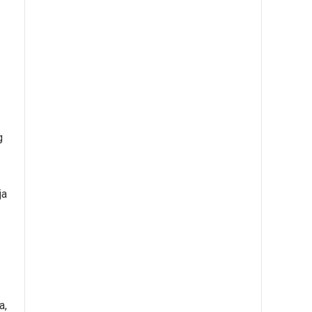
g
ja
a,