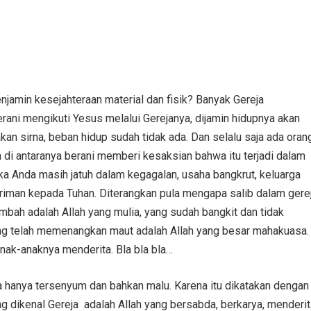
amin kesejahteraan material dan fisik? Banyak Gereja
rani mengikuti Yesus melalui Gerejanya, dijamin hidupnya akan
 akan sirna, beban hidup sudah tidak ada. Dan selalu saja ada oran
an di antaranya berani memberi kesaksian bahwa itu terjadi dalam
ika Anda masih jatuh dalam kegagalan, usaha bangkrut, keluarga
 beriman kepada Tuhan. Diterangkan pula mengapa salib dalam gere
embah adalah Allah yang mulia, yang sudah bangkit dan tidak
ah yang telah memenangkan maut adalah Allah yang besar mahakuasa.
ak-anaknya menderita. Bla bla bla…
 hanya tersenyum dan bahkan malu. Karena itu dikatakan dengan
ikenal Gereja adalah Allah yang bersabda, berkarya, menderit