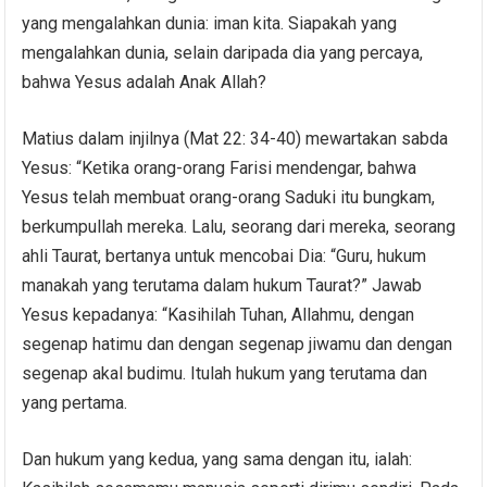
yang mengalahkan dunia: iman kita. Siapakah yang
mengalahkan dunia, selain daripada dia yang percaya,
bahwa Yesus adalah Anak Allah?
Matius dalam injilnya (Mat 22: 34-40) mewartakan sabda
Yesus: “Ketika orang-orang Farisi mendengar, bahwa
Yesus telah membuat orang-orang Saduki itu bungkam,
berkumpullah mereka. Lalu, seorang dari mereka, seorang
ahli Taurat, bertanya untuk mencobai Dia: “Guru, hukum
manakah yang terutama dalam hukum Taurat?” Jawab
Yesus kepadanya: “Kasihilah Tuhan, Allahmu, dengan
segenap hatimu dan dengan segenap jiwamu dan dengan
segenap akal budimu. Itulah hukum yang terutama dan
yang pertama.
Dan hukum yang kedua, yang sama dengan itu, ialah: