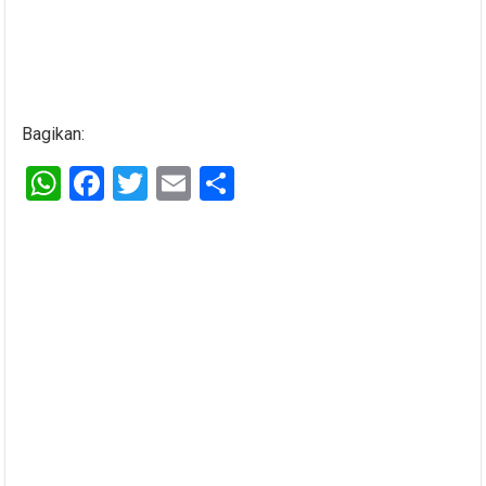
Bagikan:
W
F
T
E
S
h
a
wi
m
h
at
ce
tt
ail
ar
s
b
er
e
A
o
p
o
p
k