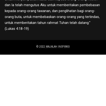
dan Ia telah mengutus Aku untuk memberitakan pembebasan
kepada orang-orang tawanan, dan penglihatan bagi orang-
orang buta, untuk membebaskan orang-orang yang tertindas,
untuk memberitakan tahun rahmat Tuhan telah datang.”
(Lukas 4:18-19)
© 2022
MAJALAH INSPIRASI