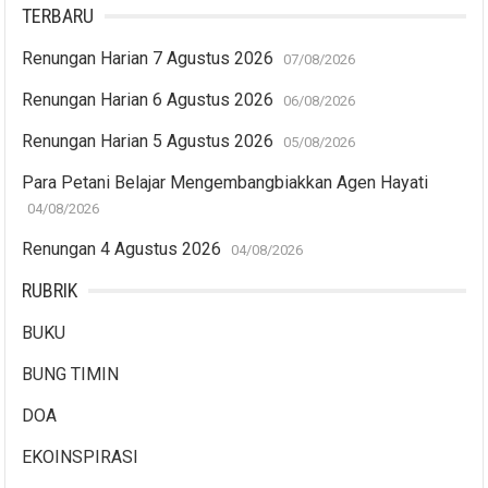
TERBARU
Renungan Harian 7 Agustus 2026
07/08/2026
Renungan Harian 6 Agustus 2026
06/08/2026
Renungan Harian 5 Agustus 2026
05/08/2026
Para Petani Belajar Mengembangbiakkan Agen Hayati
04/08/2026
Renungan 4 Agustus 2026
04/08/2026
RUBRIK
BUKU
BUNG TIMIN
DOA
EKOINSPIRASI