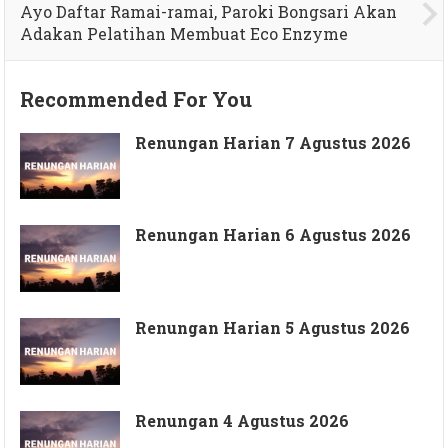
Ayo Daftar Ramai-ramai, Paroki Bongsari Akan
Adakan Pelatihan Membuat Eco Enzyme
Recommended For You
Renungan Harian 7 Agustus 2026
Renungan Harian 6 Agustus 2026
Renungan Harian 5 Agustus 2026
Renungan 4 Agustus 2026