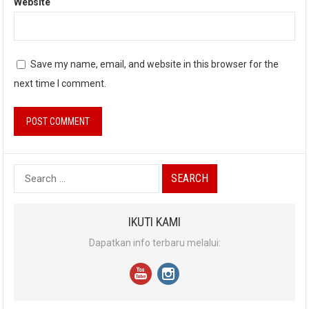
Website
Save my name, email, and website in this browser for the
next time I comment.
Search
for:
IKUTI KAMI
Dapatkan info terbaru melalui: