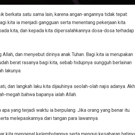
k berkata satu sama lain, karena angan-angannya tidak tepat:
agi kita ia menjadi gangguan serta menentang pekerjaan kita.
ada kita, dan kepada kita dipersalahkannya dosa-dosa terhadap
lah, dan menyebut dirinya anak Tuhan. Bagi kita ia merupakan
sudah berat rasanya bagi kita, sebab hidupnya sungguh berlainan
ah lakunya.
i, dan langkah laku kita dijauhinya seolah-olah najis adanya. Akh
gah-megah bahwa bapanya ialah Allah.
 apa yang terjadi waktu ia berpulang. Jika orang yang benar itu
serta melepaskannya dari tangan para lawannya.
gar kita mengenal kelembutannya serta menguji kesabaran hatinya