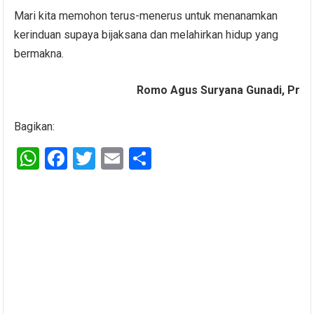
Mari kita memohon terus-menerus untuk menanamkan
kerinduan supaya bijaksana dan melahirkan hidup yang
bermakna.
Romo Agus Suryana Gunadi, Pr
Bagikan:
W
F
T
E
S
h
a
wi
m
h
at
ce
tt
ail
ar
s
b
er
e
A
o
p
o
p
k