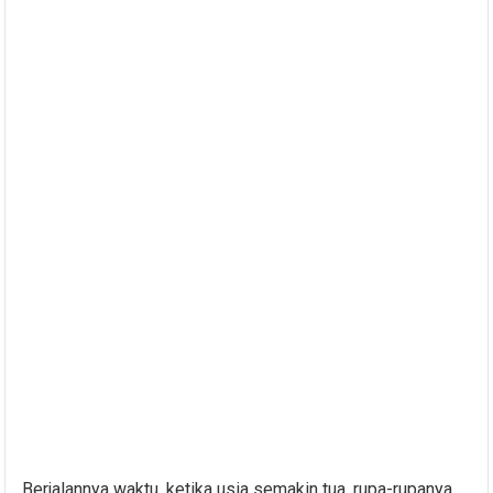
Berjalannya waktu, ketika usia semakin tua, rupa-rupanya