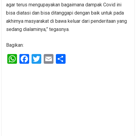
agar terus mengupayakan bagaimana dampak Covid ini
bisa diatasi dan bisa ditanggapi dengan baik untuk pada
akhirnya masyarakat di bawa keluar dari penderitaan yang
sedang dialaminya,” tegasnya.
Bagikan:
W
F
T
E
S
h
a
wi
m
h
at
ce
tt
ail
ar
s
b
er
e
A
o
p
o
p
k