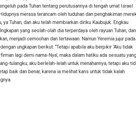
mengeluh pada Tuhan tentang perutusannya di tengah umat Israel
n. Hidupnya merasa terancam oleh tuduhan dan penghakiman mere
, ya Tuhan, dan aku telah membiarkan diriku Kaubujuk. Engkau
Ungkapan yang seolah-olah dia terperdaya oleh rayuan Tuhan, da
akan, menjadi cemoohan dan tertawaan. Namun Yeremia jujur pada
ngan ungkapan berikut: “Tetapi apabila aku berpikir ‘Aku tidak
irman lagi demi nama-Nya’, maka dalam hatiku ada sesuatu yan
ang-tulangku; aku berlelah-lelah untuk menahannya, tetapi aku ti
p baik dan benar, karena ia melihat kans untuk tidak kalah
ngnya.