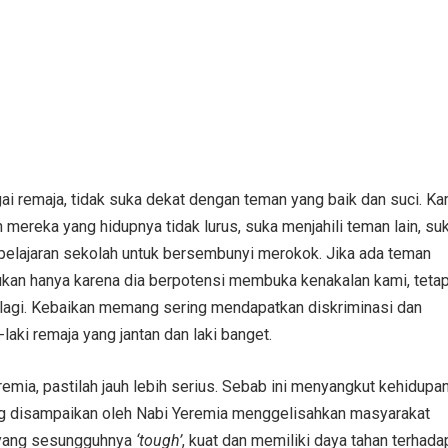
ai remaja, tidak suka dekat dengan teman yang baik dan suci. Ka
mereka yang hidupnya tidak lurus, suka menjahili teman lain, su
 pelajaran sekolah untuk bersembunyi merokok. Jika ada teman
Bukan hanya karena dia berpotensi membuka kenakalan kami, tetap
 lagi. Kebaikan memang sering mendapatkan diskriminasi dan
i-laki remaja yang jantan dan laki banget.
mia, pastilah jauh lebih serius. Sebab ini menyangkut kehidupa
ng disampaikan oleh Nabi Yeremia menggelisahkan masyarakat
a yang sesungguhnya
‘tough’
, kuat dan memiliki daya tahan terhada