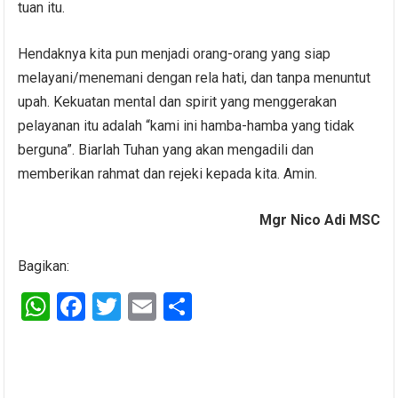
tuan itu.
Hendaknya kita pun menjadi orang-orang yang siap
melayani/menemani dengan rela hati, dan tanpa menuntut
upah. Kekuatan mental dan spirit yang menggerakan
pelayanan itu adalah “kami ini hamba-hamba yang tidak
berguna”. Biarlah Tuhan yang akan mengadili dan
memberikan rahmat dan rejeki kepada kita. Amin.
Mgr Nico Adi MSC
Bagikan:
W
F
T
E
S
h
a
wi
m
h
at
ce
tt
ail
ar
s
b
er
e