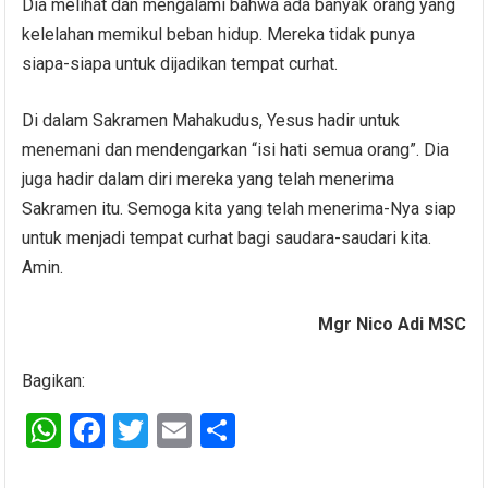
Dia melihat dan mengalami bahwa ada banyak orang yang
kelelahan memikul beban hidup. Mereka tidak punya
siapa-siapa untuk dijadikan tempat curhat.
Di dalam Sakramen Mahakudus, Yesus hadir untuk
menemani dan mendengarkan “isi hati semua orang”. Dia
juga hadir dalam diri mereka yang telah menerima
Sakramen itu. Semoga kita yang telah menerima-Nya siap
untuk menjadi tempat curhat bagi saudara-saudari kita.
Amin.
Mgr Nico Adi MSC
Bagikan:
W
F
T
E
S
h
a
wi
m
h