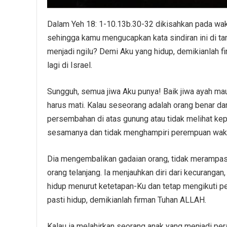
Dalam Yeh 18: 1-10.13b.30-32 dikisahkan pada wak
sehingga kamu mengucapkan kata sindiran ini di ta
menjadi ngilu? Demi Aku yang hidup, demikianlah f
lagi di Israel.
Sungguh, semua jiwa Aku punya! Baik jiwa ayah mau
harus mati. Kalau seseorang adalah orang benar da
persembahan di atas gunung atau tidak melihat kep
sesamanya dan tidak menghampiri perempuan waktu 
Dia mengembalikan gadaian orang, tidak merampas
orang telanjang. Ia menjauhkan diri dari kecurang
hidup menurut ketetapan-Ku dan tetap mengikuti per
pasti hidup, demikianlah firman Tuhan ALLAH.
Kalau ia melahirkan seorang anak yang menjadi p