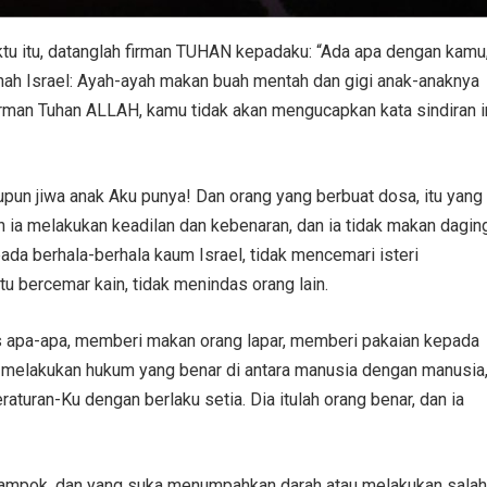
tu itu, datanglah firman TUHAN kepadaku: “Ada apa dengan kamu
nah Israel: Ayah-ayah makan buah mentah dan gigi anak-anaknya
irman Tuhan ALLAH, kamu tidak akan mengucapkan kata sindiran i
pun jiwa anak Aku punya! Dan orang yang berbuat dosa, itu yang
n ia melakukan keadilan dan kebenaran, dan ia tidak makan dagin
ada berhala-berhala kaum Israel, tidak mencemari isteri
bercemar kain, tidak menindas orang lain.
 apa-apa, memberi makan orang lapar, memberi pakaian kepada
an, melakukan hukum yang benar di antara manusia dengan manusia
aturan-Ku dengan berlaku setia. Dia itulah orang benar, dan ia
erampok, dan yang suka menumpahkan darah atau melakukan salah