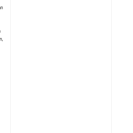
an
n
n,