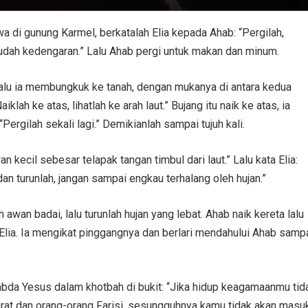
a di gunung Karmel, berkatalah Elia kepada Ahab: “Pergilah,
udah kedengaran.” Lalu Ahab pergi untuk makan dan minum.
 lalu ia membungkuk ke tanah, dengan mukanya di antara kedua
iklah ke atas, lihatlah ke arah laut.” Bujang itu naik ke atas, ia
“Pergilah sekali lagi.” Demikianlah sampai tujuh kali.
n kecil sebesar telapak tangan timbul dari laut.” Lalu kata Elia:
n turunlah, jangan sampai engkau terhalang oleh hujan.”
wan badai, lalu turunlah hujan yang lebat. Ahab naik kereta lalu
 Elia. Ia mengikat pinggangnya dan berlari mendahului Ahab samp
abda Yesus dalam khotbah di bukit: “Jika hidup keagamaanmu tid
urat dan orang-orang Farisi, sesungguhnya kamu tidak akan masu