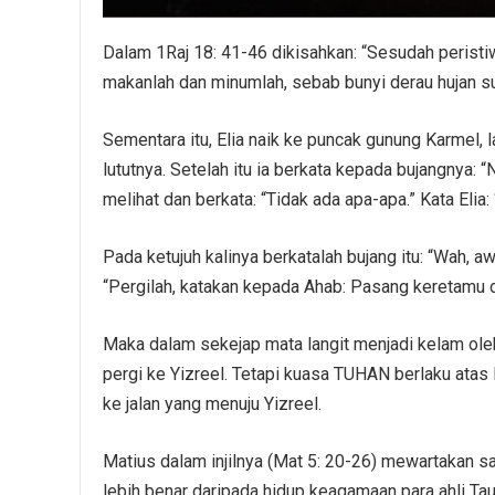
Dalam 1Raj 18: 41-46 dikisahkan: “Sesudah peristiw
makanlah dan minumlah, sebab bunyi derau hujan s
Sementara itu, Elia naik ke puncak gunung Karmel,
lututnya. Setelah itu ia berkata kepada bujangnya: “Na
melihat dan berkata: “Tidak ada apa-apa.” Kata Elia: 
Pada ketujuh kalinya berkatalah bujang itu: “Wah, awa
“Pergilah, katakan kepada Ahab: Pasang keretamu da
Maka dalam sekejap mata langit menjadi kelam oleh a
pergi ke Yizreel. Tetapi kuasa TUHAN berlaku atas
ke jalan yang menuju Yizreel.
Matius dalam injilnya (Mat 5: 20-26) mewartakan s
lebih benar daripada hidup keagamaan para ahli Ta