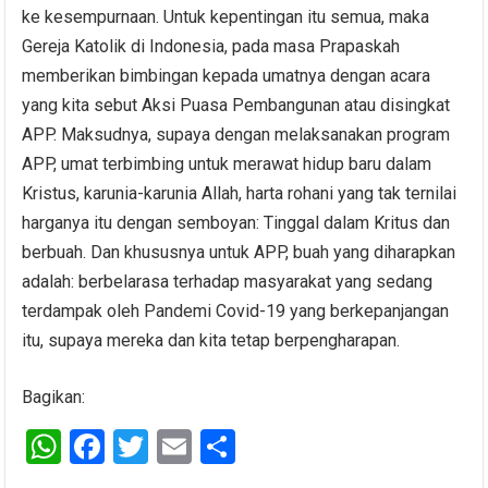
ke kesempurnaan. Untuk kepentingan itu semua, maka
Gereja Katolik di Indonesia, pada masa Prapaskah
memberikan bimbingan kepada umatnya dengan acara
yang kita sebut Aksi Puasa Pembangunan atau disingkat
APP. Maksudnya, supaya dengan melaksanakan program
APP, umat terbimbing untuk merawat hidup baru dalam
Kristus, karunia-karunia Allah, harta rohani yang tak ternilai
harganya itu dengan semboyan: Tinggal dalam Kritus dan
berbuah. Dan khususnya untuk APP, buah yang diharapkan
adalah: berbelarasa terhadap masyarakat yang sedang
terdampak oleh Pandemi Covid-19 yang berkepanjangan
itu, supaya mereka dan kita tetap berpengharapan.
Bagikan:
W
F
T
E
S
h
a
wi
m
h