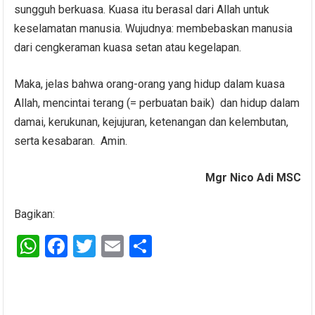
sungguh berkuasa. Kuasa itu berasal dari Allah untuk
keselamatan manusia. Wujudnya: membebaskan manusia
dari cengkeraman kuasa setan atau kegelapan.
Maka, jelas bahwa orang-orang yang hidup dalam kuasa
Allah, mencintai terang (= perbuatan baik) dan hidup dalam
damai, kerukunan, kejujuran, ketenangan dan kelembutan,
serta kesabaran. Amin.
Mgr Nico Adi MSC
Bagikan:
W
F
T
E
S
h
a
wi
m
h
at
ce
tt
ail
ar
s
b
er
e