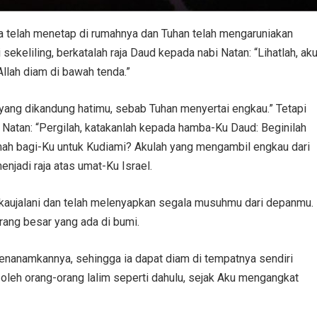
ja telah menetap di rumahnya dan Tuhan telah mengaruniakan
eliling, berkatalah raja Daud kepada nabi Natan: “Lihatlah, ak
Allah diam di bawah tenda.”
 yang dikandung hatimu, sebab Tuhan menyertai engkau.” Tetapi
 Natan: “Pergilah, katakanlah kepada hamba-Ku Daud: Beginilah
mah bagi-Ku untuk Kudiami? Akulah yang mengambil engkau dari
njadi raja atas umat-Ku Israel.
 kaujalani dan telah melenyapkan segala musuhmu dari depanmu.
ang besar yang ada di bumi.
nanamkannya, sehingga ia dapat diam di tempatnya sendiri
s oleh orang-orang lalim seperti dahulu, sejak Aku mengangkat