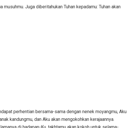
 musuhmu. Juga diberitahukan Tuhan kepadamu: Tuhan akan
endapat perhentian bersama-sama dengan nenek moyangmu, Aku
anak kandungmu, dan Aku akan mengokohkan kerajaannya.
-lamanya di hadapan-Ku, takhtamu akan kokoh untuk selama-