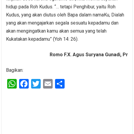
hidup pada Roh Kudus. “… tetapi Penghibur, yaitu Roh
Kudus, yang akan diutus oleh Bapa dalam namaKu, Dialah
yang akan mengajarkan segala sesuatu kepadamu dan
akan mengingatkan kamu akan semua yang telah
Kukatakan kepadamu” (Yoh 14: 26).
Romo F.X. Agus Suryana Gunadi, Pr
Bagikan:
W
F
T
E
S
h
a
wi
m
h
at
ce
tt
ail
ar
s
b
er
e
A
o
p
o