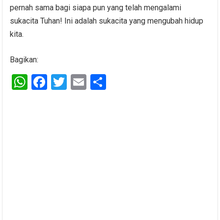
pernah sama bagi siapa pun yang telah mengalami
sukacita Tuhan! Ini adalah sukacita yang mengubah hidup
kita.
Bagikan:
W
F
T
E
S
h
a
wi
m
h
at
ce
tt
ail
ar
s
b
er
e
A
o
p
o
p
k